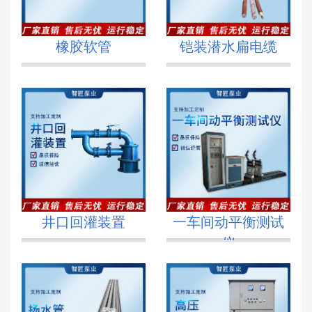
橡胶软管
铠装潜水扁电缆
井口回灌装置
一车间动平衡测试
仪